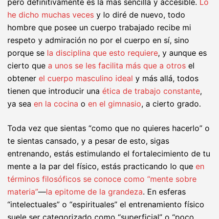
pero definitivamente es la más sencilla y accesible.
Lo
he dicho muchas veces
y lo diré de nuevo, todo
hombre que posee un cuerpo trabajado recibe mi
respeto y admiración no por el cuerpo en sí, sino
porque se
la disciplina que esto requiere
, y aunque es
cierto que
a unos se les facilita más que a otros
el
obtener
el cuerpo masculino ideal
y más allá, todos
tienen que introducir una
ética de trabajo constante
,
ya sea
en la cocina
o
en el gimnasio
, a cierto grado.
Toda vez que sientas “como que no quieres hacerlo” o
te sientas cansado, y a pesar de esto, sigas
entrenando, estás estimulando el fortalecimiento de tu
mente a la par del físico, estás practicando lo que
en
términos filosóficos se conoce como “mente sobre
materia”
—
la epitome de la grandeza
. En esferas
“intelectuales” o “espirituales” el entrenamiento físico
suele ser categorizado como “superficial” o “poco