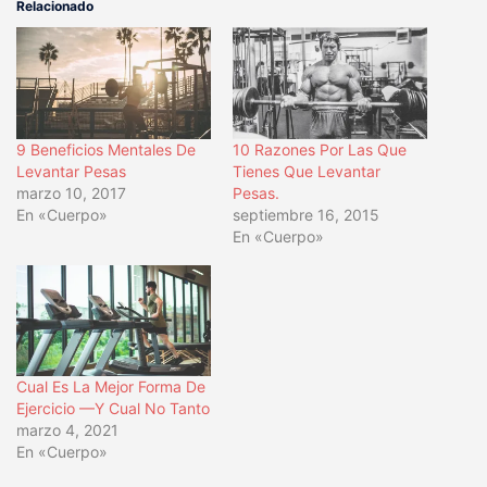
abre
abre
abre
abre
Relacionado
en
en
en
en
una
una
una
una
ventana
ventana
ventana
ventana
nueva)
nueva)
nueva)
nueva)
9 Beneficios Mentales De
10 Razones Por Las Que
Levantar Pesas
Tienes Que Levantar
marzo 10, 2017
Pesas.
En «Cuerpo»
septiembre 16, 2015
En «Cuerpo»
Cual Es La Mejor Forma De
Ejercicio —Y Cual No Tanto
marzo 4, 2021
En «Cuerpo»