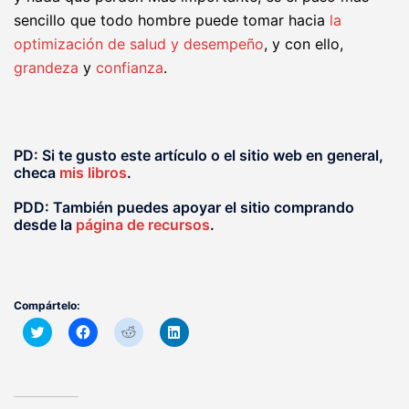
sencillo que todo hombre puede tomar hacia
la
optimización de salud y desempeño
, y con ello,
grandeza
y
confianza
.
PD: Si te gusto este artículo o el sitio web en general,
checa
mis libros
.
PDD: También puedes apoyar el sitio comprando
desde la
página de recursos
.
Compártelo:
Haz
Haz
Haz
Haz
clic
clic
clic
clic
para
para
para
para
compartir
compartir
compartir
compartir
en
en
en
en
Twitter
Facebook
Reddit
LinkedIn
(Se
(Se
(Se
(Se