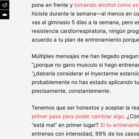
pone en frente y
tomando alcohol como est
hiciste durante la semana—al menos en cua
vas al gimnasio 5 días a la semana, pero e
resistencia cardiorrespiratoria, ningún pro
acuerdo a tu plan de entrenamiento porque
Múltiples mensajes me han llegado pregunt
“¿porque no gano musculo si hago entrenam
“¿debería considerar el inyectarme estero
probablemente no has estado
aplicando
tu
precisamente,
constantemente
.
Tenemos que ser honestos y aceptar la real
primer paso para poder cambiar algo
. ¿Có
“está mal” en primer lugar?
Si tu entrenami
entrenas con intensidad, 99% de los caso