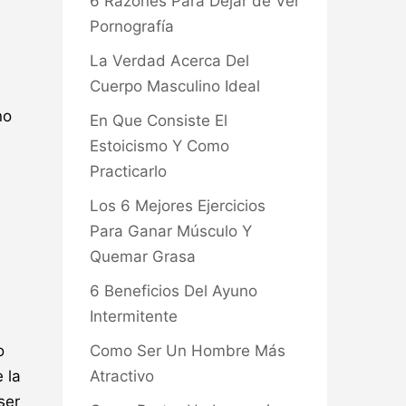
6 Razones Para Dejar de Ver
Pornografía
La Verdad Acerca Del
Cuerpo Masculino Ideal
no
En Que Consiste El
Estoicismo Y Como
Practicarlo
Los 6 Mejores Ejercicios
Para Ganar Músculo Y
Quemar Grasa
6 Beneficios Del Ayuno
Intermitente
Como Ser Un Hombre Más
o
Atractivo
 la
ser