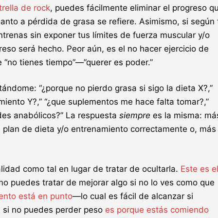
rella de rock
, puedes fácilmente eliminar el progreso q
nto a pérdida de grasa se refiere. Asimismo, si según 
ntrenas sin exponer tus límites de fuerza muscular y/o
greso será hecho. Peor aún, es el no hacer ejercicio de
 “no tienes tiempo”—”querer es poder.”
ándome: “¿porque no pierdo grasa si sigo la dieta X?,”
iento Y?,” “¿que suplementos me hace falta tomar?,”
ides anabólicos?” La respuesta
siempre
es la misma: má
 plan de dieta y/o entrenamiento correctamente o, más
idad como tal en lugar de tratar de ocultarla.
Este es e
mo puedes tratar de mejorar algo si no lo ves como que
ento está en punto
—lo cual es fácil de alcanzar si
s si no puedes perder peso
es porque estás comiendo