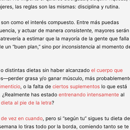
eres, las reglas son las mismas: disciplina y rutina.
, son como el interés compuesto. Entre más puedas
ecuencia, y actuar de manera
consistente,
mayores serán
atrevería a estimar que la mayoría de la gente que falla
e un “buen plan,” sino por
inconsistencia
al momento d
do distintas dietas sin haber alcanzado
el cuerpo que
les—
perder grasa y/o ganar músculo
, más probablement
imenticio
, o la falta de
ciertos suplementos
lo que está
lo. ¿Realmente has estado
entrenando intensamente
al
dieta al pie de la letra
?
de vez en cuando
, pero si “según tu” sigues tu dieta de
semana lo tiras todo por la borda, comiendo tanto se te