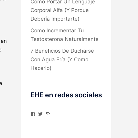
Como Portar Un Lenguaje
Corporal Alfa (Y Porque
Debería Importarte)
Como Incrementar Tu
Testosterona Naturalmente
 en
e
7 Beneficios De Ducharse
Con Agua Fría (Y Como
Hacerlo)
e
EHE en redes sociales
Ver
Ver
Ver
perfil
perfil
perfil
de
de
de
elhombreexcelente
@AlexAstorgaBlog
elhombreexcelente
en
en
en