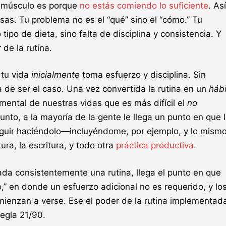
y músculo es porque
no estás comiendo lo suficiente
. Así
as. Tu problema no es el “qué” sino el “cómo.” Tu
ipo de dieta, sino falta de disciplina y consistencia. Y
 de la rutina.
 tu vida
inicialmente
toma esfuerzo y disciplina. Sin
 de ser el caso. Una vez convertida la rutina en un
hábi
amental de nuestras vidas que es más difícil el
no
punto, a la mayoría de la gente le llega un punto en que 
 seguir haciéndolo—incluyéndome, por ejemplo, y lo mism
tura, la escritura, y todo otra
práctica productiva
.
da consistentemente una rutina, llega el punto en que
,” en donde un esfuerzo adicional no es requerido, y lo
mienzan a verse. Ese el poder de la rutina implementad
egla 21/90.