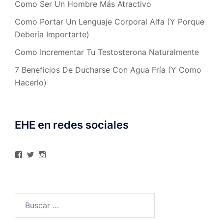
Como Ser Un Hombre Más Atractivo
Como Portar Un Lenguaje Corporal Alfa (Y Porque
Debería Importarte)
Como Incrementar Tu Testosterona Naturalmente
7 Beneficios De Ducharse Con Agua Fría (Y Como
Hacerlo)
EHE en redes sociales
Ver
Ver
Ver
perfil
perfil
perfil
de
de
de
elhombreexcelente
@AlexAstorgaBlog
elhombreexcelente
en
en
en
Facebook
Twitter
Instagram
Buscar: