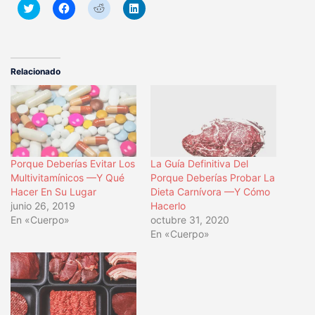
Haz
Haz
Haz
Haz
clic
clic
clic
clic
para
para
para
para
compartir
compartir
compartir
compartir
en
en
en
en
Twitter
Facebook
Reddit
LinkedIn
(Se
(Se
(Se
(Se
abre
abre
abre
abre
Relacionado
en
en
en
en
una
una
una
una
ventana
ventana
ventana
ventana
nueva)
nueva)
nueva)
nueva)
Porque Deberías Evitar Los
La Guía Definitiva Del
Multivitamínicos —Y Qué
Porque Deberías Probar La
Hacer En Su Lugar
Dieta Carnívora —Y Cómo
junio 26, 2019
Hacerlo
En «Cuerpo»
octubre 31, 2020
En «Cuerpo»