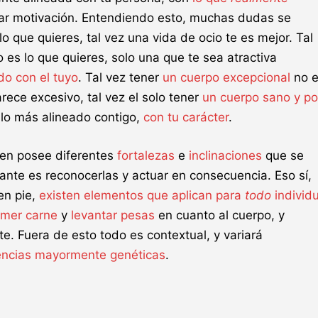
itar motivación. Entendiendo esto, muchas dudas se
o que quieres, tal vez una vida de ocio te es mejor. Tal
 es lo que quieres, solo una que te sea atractiva
do con el tuyo
. Tal vez tener
un cuerpo excepcional
no 
arece excesivo, tal vez el solo tener
un cuerpo sano y po
lo más alineado contigo,
con tu carácter
.
ien posee diferentes
fortalezas
e
inclinaciones
que se
tante es reconocerlas y actuar en consecuencia. Eso sí,
en pie,
existen elementos que aplican para
todo
individ
mer carne
y
levantar pesas
en cuanto al cuerpo, y
e. Fuera de esto todo es contextual, y variará
rencias mayormente genéticas
.