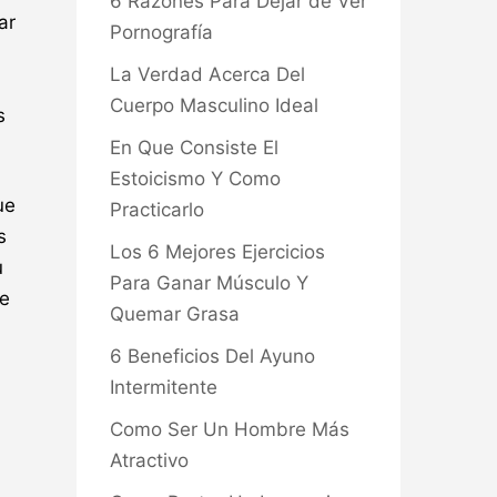
6 Razones Para Dejar de Ver
ar
Pornografía
La Verdad Acerca Del
Cuerpo Masculino Ideal
s
En Que Consiste El
Estoicismo Y Como
ue
Practicarlo
s
Los 6 Mejores Ejercicios
u
Para Ganar Músculo Y
de
Quemar Grasa
6 Beneficios Del Ayuno
Intermitente
Como Ser Un Hombre Más
Atractivo