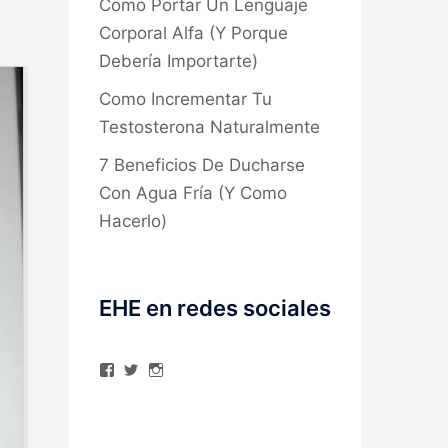
Como Portar Un Lenguaje
Corporal Alfa (Y Porque
Debería Importarte)
Como Incrementar Tu
Testosterona Naturalmente
7 Beneficios De Ducharse
Con Agua Fría (Y Como
Hacerlo)
EHE en redes sociales
Ver
Ver
Ver
perfil
perfil
perfil
de
de
de
elhombreexcelente
@AlexAstorgaBlog
elhombreexcelente
en
en
en