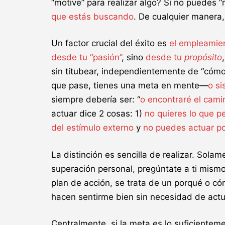
“motive” para realizar algo? Si no puedes “
que estás buscando
. De cualquier manera,
Un factor crucial del éxito es
el empleamien
desde tu “pasión”
, sino
desde tu
propósito
sin titubear, independientemente de “cómo 
que pase, tienes una meta en mente—
o s
siempre debería ser: “
o encontraré el cami
actuar dice 2 cosas: 1)
no quieres lo que p
del estímulo externo
y
no puedes actuar po
La distinción es sencilla de realizar. So
superación personal, pregúntate a ti mismo
plan de acción, se trata de un porqué o c
hacen sentirme bien sin necesidad de actu
Centralmente, si la meta es lo suficientem