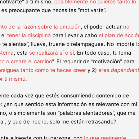
motivarte” a ti mismo,
posiblemente no quieras tanto lo
 es preocupante que necesites “motivarte”.
to de la razón sobre la emoción
, el poder actuar
no
, el
tener la disciplina
para llevar a cabo
el plan de acció
te sientas”, llueva, truene o relampaguee. No importa l
istema
, esta
se realizará sí o sí
. En todo caso, tu lema
no o creare el camino
”. El requerir de “motivación” para
ersigues tanto como te haces creer
y 2)
eres
dependien
r ti mismo
.
lamente cada vez que estés consumiendo contenido de
: ¿en que sentido esta información es relevante con mi
ómo, o simplemente son “palabras alentadoras”, que me
ar, y que de hecho, solo me están retrasando?
ente alineada con tu persona, con
lo que
realmente