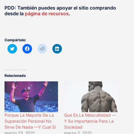
PDD: También puedes apoyar el sitio comprando
desde la
página de recursos
.
Compártelo:
Haz
Haz
Haz
Haz
clic
clic
clic
clic
para
para
para
para
compartir
compartir
compartir
compartir
en
en
en
en
Twitter
Facebook
Reddit
LinkedIn
(Se
(Se
(Se
(Se
abre
abre
abre
abre
Relacionado
en
en
en
en
una
una
una
una
ventana
ventana
ventana
ventana
nueva)
nueva)
nueva)
nueva)
Porque La Mayoría De La
Que Es La Masculinidad —
Superación Personal No
Y Su Importancia Para La
Sirve De Nada —Y Cual Si
Sociedad
marzo 23, 2021
marzo 2, 2021