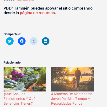
PDD: También puedes apoyar el sitio comprando
desde la
página de recursos
.
Compártelo:
Haz
Haz
Haz
Haz
clic
clic
clic
clic
para
para
para
para
compartir
compartir
compartir
compartir
en
en
en
en
Twitter
Facebook
Reddit
LinkedIn
(Se
(Se
(Se
(Se
abre
abre
abre
abre
Relacionado
en
en
en
en
una
una
una
una
ventana
ventana
ventana
ventana
nueva)
nueva)
nueva)
nueva)
¿Qué Son Los
4 Maneras De Mantenerse
Fitonutrientes Y Qué
Joven Por Más Tiempo –
Beneficios Tienen?
Respaldadas Por La