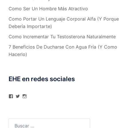
Como Ser Un Hombre Más Atractivo
Como Portar Un Lenguaje Corporal Alfa (Y Porque
Debería Importarte)
Como Incrementar Tu Testosterona Naturalmente
7 Beneficios De Ducharse Con Agua Fría (Y Como
Hacerlo)
EHE en redes sociales
Ver
Ver
Ver
perfil
perfil
perfil
de
de
de
elhombreexcelente
@AlexAstorgaBlog
elhombreexcelente
en
en
en
Facebook
Twitter
Instagram
Buscar: