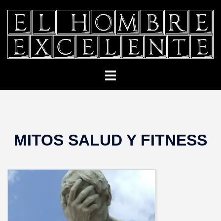
Saltar
al
contenido
Alternar
menú
MITOS SALUD Y FITNESS