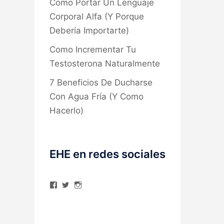
Como Portar Un Lenguaje
Corporal Alfa (Y Porque
Debería Importarte)
Como Incrementar Tu
Testosterona Naturalmente
7 Beneficios De Ducharse
Con Agua Fría (Y Como
Hacerlo)
EHE en redes sociales
Ver
Ver
Ver
perfil
perfil
perfil
de
de
de
elhombreexcelente
@AlexAstorgaBlog
elhombreexcelente
en
en
en