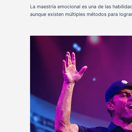
La maestría emocional es una de las habilid
aunque existen múltiples métodos para lograr