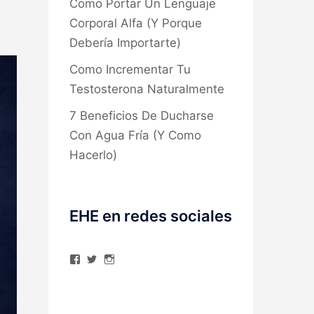
Como Portar Un Lenguaje
Corporal Alfa (Y Porque
Debería Importarte)
Como Incrementar Tu
Testosterona Naturalmente
7 Beneficios De Ducharse
Con Agua Fría (Y Como
Hacerlo)
EHE en redes sociales
Ver
Ver
Ver
perfil
perfil
perfil
de
de
de
elhombreexcelente
@AlexAstorgaBlog
elhombreexcelente
en
en
en