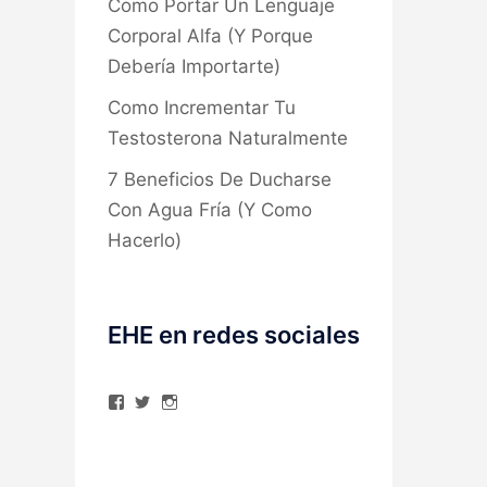
Como Portar Un Lenguaje
Corporal Alfa (Y Porque
Debería Importarte)
Como Incrementar Tu
Testosterona Naturalmente
7 Beneficios De Ducharse
Con Agua Fría (Y Como
Hacerlo)
EHE en redes sociales
Ver
Ver
Ver
perfil
perfil
perfil
de
de
de
elhombreexcelente
@AlexAstorgaBlog
elhombreexcelente
en
en
en