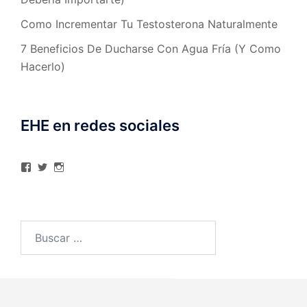
Como Incrementar Tu Testosterona Naturalmente
7 Beneficios De Ducharse Con Agua Fría (Y Como
Hacerlo)
EHE en redes sociales
Ver
Ver
Ver
perfil
perfil
perfil
de
de
de
elhombreexcelente
@AlexAstorgaBlog
elhombreexcelente
en
en
en
Facebook
Twitter
Instagram
Buscar: