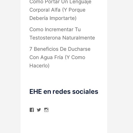
Como Portar Un Lenguaje
Corporal Alfa (Y Porque
Debería Importarte)
Como Incrementar Tu
Testosterona Naturalmente
7 Beneficios De Ducharse
Con Agua Fría (Y Como
Hacerlo)
EHE en redes sociales
Ver
Ver
Ver
perfil
perfil
perfil
de
de
de
elhombreexcelente
@AlexAstorgaBlog
elhombreexcelente
en
en
en