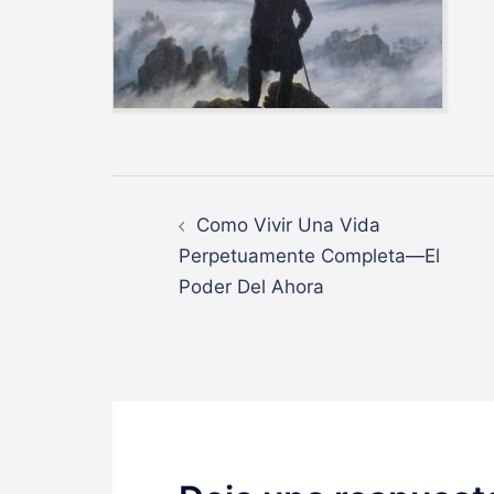
Navegación
Como Vivir Una Vida
de
Perpetuamente Completa—El
Poder Del Ahora
entradas