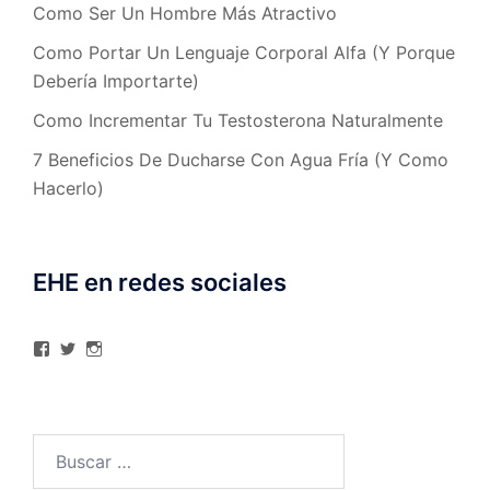
Como Ser Un Hombre Más Atractivo
Como Portar Un Lenguaje Corporal Alfa (Y Porque
Debería Importarte)
Como Incrementar Tu Testosterona Naturalmente
7 Beneficios De Ducharse Con Agua Fría (Y Como
Hacerlo)
EHE en redes sociales
Ver
Ver
Ver
perfil
perfil
perfil
de
de
de
elhombreexcelente
@AlexAstorgaBlog
elhombreexcelente
en
en
en
Facebook
Twitter
Instagram
Buscar: