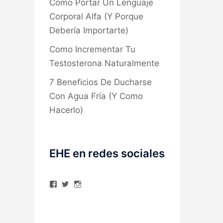
Como Portar Un Lenguaje
Corporal Alfa (Y Porque
Debería Importarte)
Como Incrementar Tu
Testosterona Naturalmente
7 Beneficios De Ducharse
Con Agua Fría (Y Como
Hacerlo)
EHE en redes sociales
Ver
Ver
Ver
perfil
perfil
perfil
de
de
de
elhombreexcelente
@AlexAstorgaBlog
elhombreexcelente
en
en
en