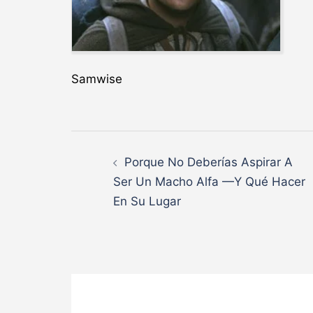
Samwise
Navegación
Porque No Deberías Aspirar A
de
Ser Un Macho Alfa —Y Qué Hacer
En Su Lugar
entradas