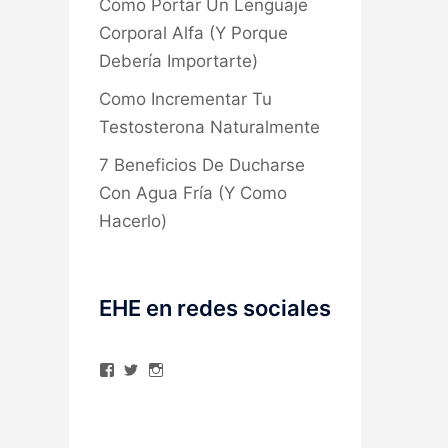
Como Portar Un Lenguaje
Corporal Alfa (Y Porque
Debería Importarte)
Como Incrementar Tu
Testosterona Naturalmente
7 Beneficios De Ducharse
Con Agua Fría (Y Como
Hacerlo)
EHE en redes sociales
Ver
Ver
Ver
perfil
perfil
perfil
de
de
de
elhombreexcelente
@AlexAstorgaBlog
elhombreexcelente
en
en
en