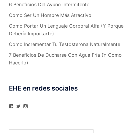
6 Beneficios Del Ayuno Intermitente
Como Ser Un Hombre Más Atractivo
Como Portar Un Lenguaje Corporal Alfa (Y Porque
Debería Importarte)
Como Incrementar Tu Testosterona Naturalmente
7 Beneficios De Ducharse Con Agua Fría (Y Como
Hacerlo)
EHE en redes sociales
Ver
Ver
Ver
perfil
perfil
perfil
de
de
de
elhombreexcelente
@AlexAstorgaBlog
elhombreexcelente
en
en
en
Facebook
Twitter
Instagram