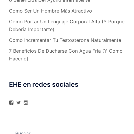
6 Beneficios Del Ayuno Intermitente
Como Ser Un Hombre Más Atractivo
Como Portar Un Lenguaje Corporal Alfa (Y Porque
Debería Importarte)
Como Incrementar Tu Testosterona Naturalmente
7 Beneficios De Ducharse Con Agua Fría (Y Como
Hacerlo)
EHE en redes sociales
Ver
Ver
Ver
perfil
perfil
perfil
de
de
de
elhombreexcelente
@AlexAstorgaBlog
elhombreexcelente
en
en
en
Facebook
Twitter
Instagram
Buscar: