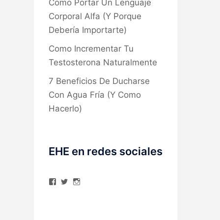
Como Portar Un Lenguaje
Corporal Alfa (Y Porque
Debería Importarte)
Como Incrementar Tu
Testosterona Naturalmente
7 Beneficios De Ducharse
Con Agua Fría (Y Como
Hacerlo)
EHE en redes sociales
Ver
Ver
Ver
perfil
perfil
perfil
de
de
de
elhombreexcelente
@AlexAstorgaBlog
elhombreexcelente
en
en
en