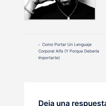
Navegación
Como Portar Un Lenguaje
de
Corporal Alfa (Y Porque Debería
Importarte)
entradas
Deja una respuest