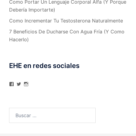
Como Portar Un Lenguaje Corporal Alfa (Y Porque
Debería Importarte)
Como Incrementar Tu Testosterona Naturalmente
7 Beneficios De Ducharse Con Agua Fría (Y Como
Hacerlo)
EHE en redes sociales
Ver
Ver
Ver
perfil
perfil
perfil
de
de
de
elhombreexcelente
@AlexAstorgaBlog
elhombreexcelente
en
en
en
Facebook
Twitter
Instagram
Buscar: