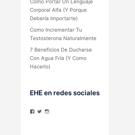
Como Portar Un Lenguaje
Corporal Alfa (Y Porque
Debería Importarte)
Como Incrementar Tu
Testosterona Naturalmente
7 Beneficios De Ducharse
Con Agua Fría (Y Como
Hacerlo)
EHE en redes sociales
Ver
Ver
Ver
perfil
perfil
perfil
de
de
de
elhombreexcelente
@AlexAstorgaBlog
elhombreexcelente
en
en
en