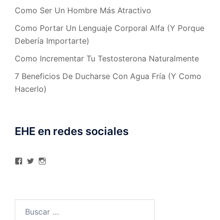
Como Ser Un Hombre Más Atractivo
Como Portar Un Lenguaje Corporal Alfa (Y Porque
Debería Importarte)
Como Incrementar Tu Testosterona Naturalmente
7 Beneficios De Ducharse Con Agua Fría (Y Como
Hacerlo)
EHE en redes sociales
Ver
Ver
Ver
perfil
perfil
perfil
de
de
de
elhombreexcelente
@AlexAstorgaBlog
elhombreexcelente
en
en
en
Facebook
Twitter
Instagram
Buscar: