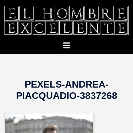
Saltar
al
contenido
Alternar
menú
PEXELS-ANDREA-
PIACQUADIO-3837268