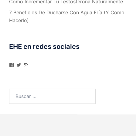
Como Incrementar Tu Testosterona Naturalmente
7 Beneficios De Ducharse Con Agua Fría (Y Como
Hacerlo)
EHE en redes sociales
Ver
Ver
Ver
perfil
perfil
perfil
de
de
de
elhombreexcelente
@AlexAstorgaBlog
elhombreexcelente
en
en
en
Facebook
Twitter
Instagram
Buscar: