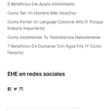
6 Beneficios Del Ayuno Intermitente
Como Ser Un Hombre Más Atractivo
Como Portar Un Lenguaje Corporal Alfa (Y Porque
Debería Importarte)
Como Incrementar Tu Testosterona Naturalmente
7 Beneficios De Ducharse Con Agua Fría (Y Como
Hacerlo)
EHE en redes sociales
Ver
Ver
Ver
perfil
perfil
perfil
de
de
de
elhombreexcelente
@AlexAstorgaBlog
elhombreexcelente
en
en
en
Facebook
Twitter
Instagram