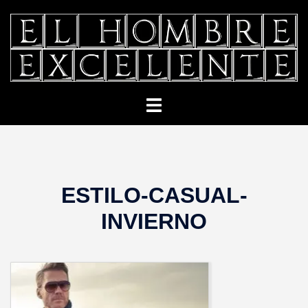
Saltar
al
contenido
Alternar
menú
ESTILO-CASUAL-
INVIERNO