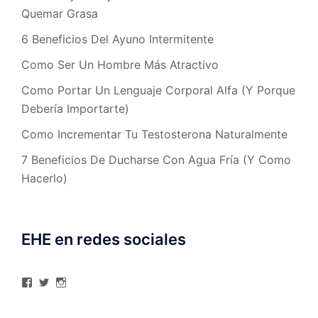
Quemar Grasa
6 Beneficios Del Ayuno Intermitente
Como Ser Un Hombre Más Atractivo
Como Portar Un Lenguaje Corporal Alfa (Y Porque
Debería Importarte)
Como Incrementar Tu Testosterona Naturalmente
7 Beneficios De Ducharse Con Agua Fría (Y Como
Hacerlo)
EHE en redes sociales
Ver
Ver
Ver
perfil
perfil
perfil
de
de
de
elhombreexcelente
@AlexAstorgaBlog
elhombreexcelente