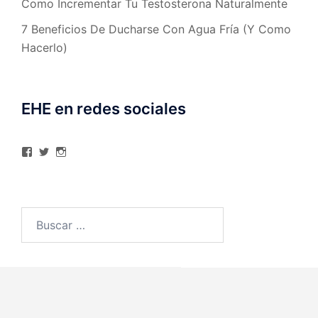
Como Incrementar Tu Testosterona Naturalmente
7 Beneficios De Ducharse Con Agua Fría (Y Como
Hacerlo)
EHE en redes sociales
Ver
Ver
Ver
perfil
perfil
perfil
de
de
de
elhombreexcelente
@AlexAstorgaBlog
elhombreexcelente
en
en
en
Facebook
Twitter
Instagram
Buscar: