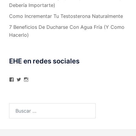
Debería Importarte)
Como Incrementar Tu Testosterona Naturalmente
7 Beneficios De Ducharse Con Agua Fría (Y Como
Hacerlo)
EHE en redes sociales
Ver
Ver
Ver
perfil
perfil
perfil
de
de
de
elhombreexcelente
@AlexAstorgaBlog
elhombreexcelente
en
en
en
Facebook
Twitter
Instagram
Buscar: