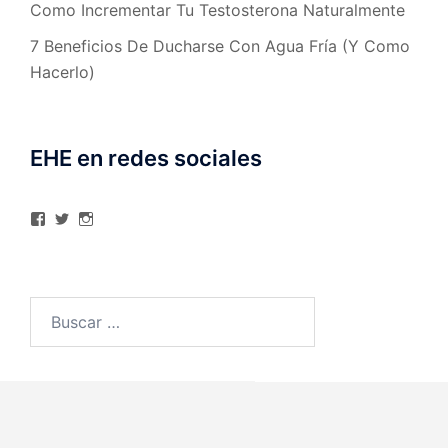
Como Incrementar Tu Testosterona Naturalmente
7 Beneficios De Ducharse Con Agua Fría (Y Como
Hacerlo)
EHE en redes sociales
Ver
Ver
Ver
perfil
perfil
perfil
de
de
de
elhombreexcelente
@AlexAstorgaBlog
elhombreexcelente
en
en
en
Facebook
Twitter
Instagram
Buscar: