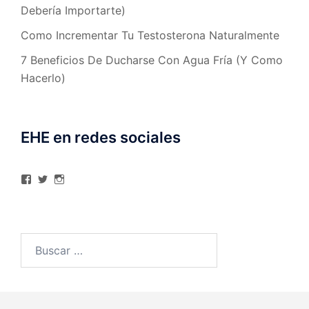
Debería Importarte)
Como Incrementar Tu Testosterona Naturalmente
7 Beneficios De Ducharse Con Agua Fría (Y Como
Hacerlo)
EHE en redes sociales
Ver
Ver
Ver
perfil
perfil
perfil
de
de
de
elhombreexcelente
@AlexAstorgaBlog
elhombreexcelente
en
en
en
Facebook
Twitter
Instagram
Buscar: