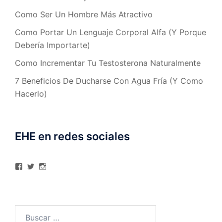
Como Ser Un Hombre Más Atractivo
Como Portar Un Lenguaje Corporal Alfa (Y Porque
Debería Importarte)
Como Incrementar Tu Testosterona Naturalmente
7 Beneficios De Ducharse Con Agua Fría (Y Como
Hacerlo)
EHE en redes sociales
Ver
Ver
Ver
perfil
perfil
perfil
de
de
de
elhombreexcelente
@AlexAstorgaBlog
elhombreexcelente
en
en
en
Facebook
Twitter
Instagram
Buscar: