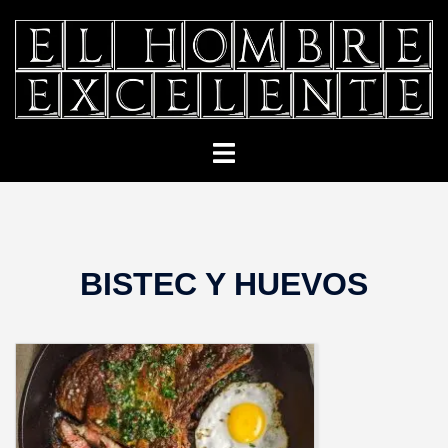
Saltar
al
contenido
Alternar
menú
BISTEC Y HUEVOS