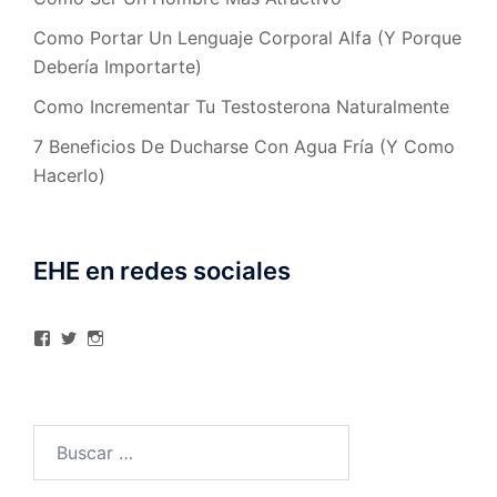
Como Portar Un Lenguaje Corporal Alfa (Y Porque
Debería Importarte)
Como Incrementar Tu Testosterona Naturalmente
7 Beneficios De Ducharse Con Agua Fría (Y Como
Hacerlo)
EHE en redes sociales
Ver
Ver
Ver
perfil
perfil
perfil
de
de
de
elhombreexcelente
@AlexAstorgaBlog
elhombreexcelente
en
en
en
Facebook
Twitter
Instagram
Buscar: