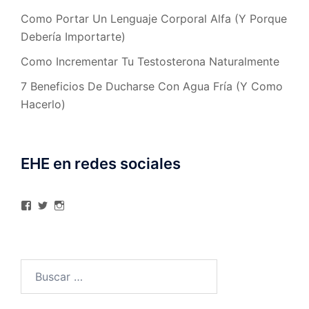
Como Portar Un Lenguaje Corporal Alfa (Y Porque
Debería Importarte)
Como Incrementar Tu Testosterona Naturalmente
7 Beneficios De Ducharse Con Agua Fría (Y Como
Hacerlo)
EHE en redes sociales
Ver
Ver
Ver
perfil
perfil
perfil
de
de
de
elhombreexcelente
@AlexAstorgaBlog
elhombreexcelente
en
en
en
Facebook
Twitter
Instagram
Buscar: