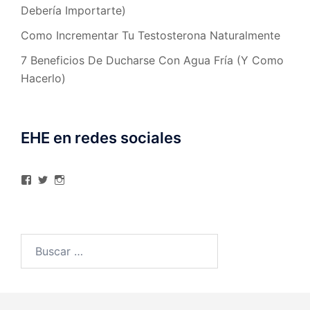
Debería Importarte)
Como Incrementar Tu Testosterona Naturalmente
7 Beneficios De Ducharse Con Agua Fría (Y Como
Hacerlo)
EHE en redes sociales
Ver
Ver
Ver
perfil
perfil
perfil
de
de
de
elhombreexcelente
@AlexAstorgaBlog
elhombreexcelente
en
en
en
Facebook
Twitter
Instagram
Buscar: