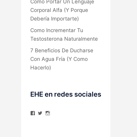
Como Portar Un Lenguaje
Corporal Alfa (Y Porque
Debería Importarte)
Como Incrementar Tu
Testosterona Naturalmente
7 Beneficios De Ducharse
Con Agua Fría (Y Como
Hacerlo)
EHE en redes sociales
Ver
Ver
Ver
perfil
perfil
perfil
de
de
de
elhombreexcelente
@AlexAstorgaBlog
elhombreexcelente
en
en
en