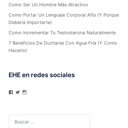
Como Ser Un Hombre Más Atractivo
Como Portar Un Lenguaje Corporal Alfa (Y Porque
Debería Importarte)
Como Incrementar Tu Testosterona Naturalmente
7 Beneficios De Ducharse Con Agua Fría (Y Como
Hacerlo)
EHE en redes sociales
Ver
Ver
Ver
perfil
perfil
perfil
de
de
de
elhombreexcelente
@AlexAstorgaBlog
elhombreexcelente
en
en
en
Facebook
Twitter
Instagram
Buscar: