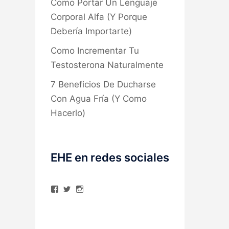
Como Portar Un Lenguaje
Corporal Alfa (Y Porque
Debería Importarte)
Como Incrementar Tu
Testosterona Naturalmente
7 Beneficios De Ducharse
Con Agua Fría (Y Como
Hacerlo)
EHE en redes sociales
Ver
Ver
Ver
perfil
perfil
perfil
de
de
de
elhombreexcelente
@AlexAstorgaBlog
elhombreexcelente
en
en
en