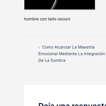
hombre con lado oscuro
Navegación
Como Alcanzar La Maestría
de
Emocional Mediante La Integración
De La Sombra
entradas
Deja una respuest