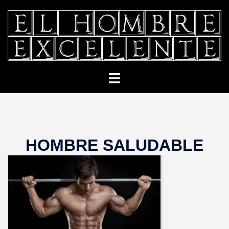
Saltar
al
contenido
Alternar
menú
HOMBRE SALUDABLE