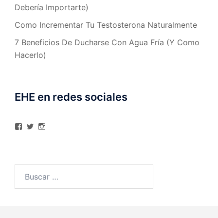
Debería Importarte)
Como Incrementar Tu Testosterona Naturalmente
7 Beneficios De Ducharse Con Agua Fría (Y Como
Hacerlo)
EHE en redes sociales
Ver
Ver
Ver
perfil
perfil
perfil
de
de
de
elhombreexcelente
@AlexAstorgaBlog
elhombreexcelente
en
en
en
Facebook
Twitter
Instagram
Buscar: