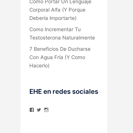
Como Portar Un Lenguaje
Corporal Alfa (Y Porque
Debería Importarte)
Como Incrementar Tu
Testosterona Naturalmente
7 Beneficios De Ducharse
Con Agua Fría (Y Como
Hacerlo)
EHE en redes sociales
Ver
Ver
Ver
perfil
perfil
perfil
de
de
de
elhombreexcelente
@AlexAstorgaBlog
elhombreexcelente
en
en
en