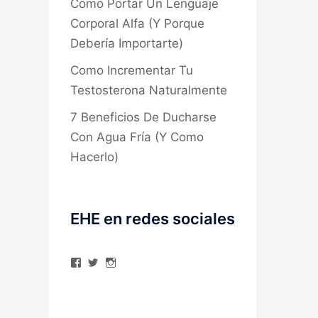
Como Portar Un Lenguaje
Corporal Alfa (Y Porque
Debería Importarte)
Como Incrementar Tu
Testosterona Naturalmente
7 Beneficios De Ducharse
Con Agua Fría (Y Como
Hacerlo)
EHE en redes sociales
Ver
Ver
Ver
perfil
perfil
perfil
de
de
de
elhombreexcelente
@AlexAstorgaBlog
elhombreexcelente
en
en
en