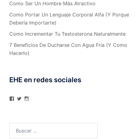
Como Ser Un Hombre Más Atractivo
Como Portar Un Lenguaje Corporal Alfa (Y Porque
Debería Importarte)
Como Incrementar Tu Testosterona Naturalmente
7 Beneficios De Ducharse Con Agua Fría (Y Como
Hacerlo)
EHE en redes sociales
Ver
Ver
Ver
perfil
perfil
perfil
de
de
de
elhombreexcelente
@AlexAstorgaBlog
elhombreexcelente
en
en
en
Facebook
Twitter
Instagram
Buscar: